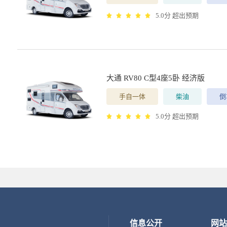
5.0分 超出预期
大通 RV80 C型4座5卧 经济版
手自一体
柴油
倒
5.0分 超出预期
信息公开
网站