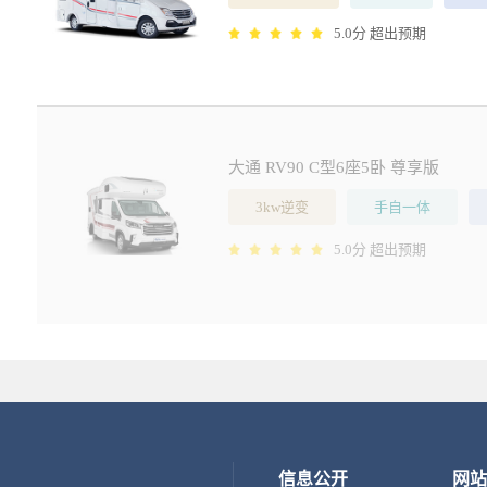
5.0分 超出预期
大通 RV90 C型6座5卧 尊享版
3kw逆变
手自一体
5.0分 超出预期
信息公开
网站