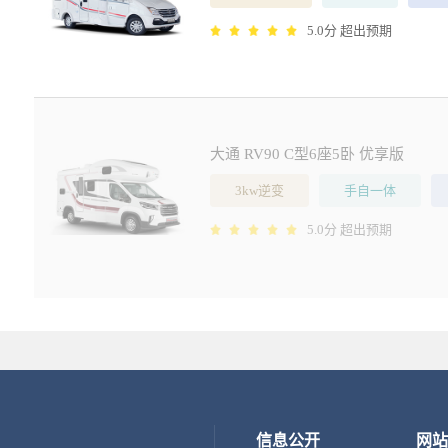
5.0分 超出预期
大通 RV90 C型6座5卧 优享版
3kw逆变
手自一体
5.0分 超出预期
信息公开
网站